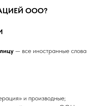
РАЦИЕЙ ООО?
И
ллицу
— все иностранные слова
ерация» и производные;