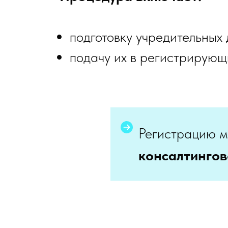
АННЫЕ
подготовку учредительных 
подачу их в регистрирующ
АВНОГО
ФОНД
М
Регистрацию 
 ФОНД
М
консалтингов
ОНД
М
КИЙ
М