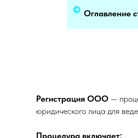
АНО
Оглавление с
М АНО
М АНО
ПО
Я
Я
ЙН
РЕСА
Регистрация ООО
— проце
юридического лица для веде
Ы
Процедура включает: