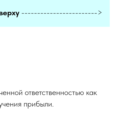
верху
------------------------>
енной ответственностью как
учения прибыли.