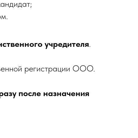
кандидат;
ом.
нственного учредителя
.
твенной регистрации ООО.
сразу после назначения