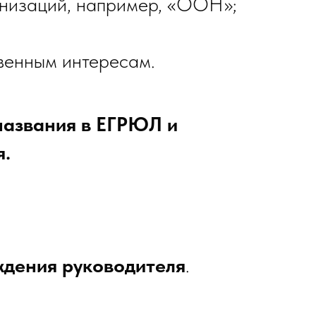
низаций, например, «ООН»;
твенным интересам.
названия в ЕГРЮЛ и
я.
ждения руководителя
.